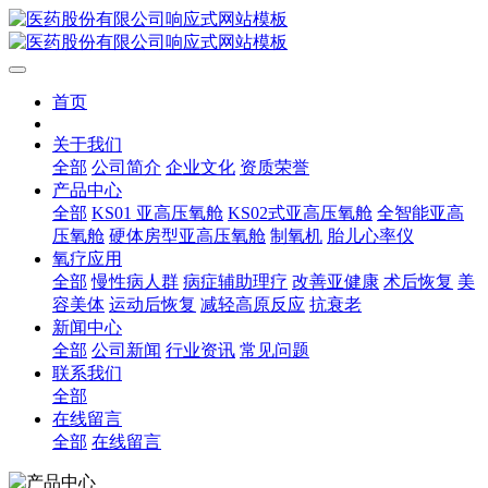
首页
关于我们
全部
公司简介
企业文化
资质荣誉
产品中心
全部
KS01 亚高压氧舱
KS02式亚高压氧舱
全智能亚高
压氧舱
硬体房型亚高压氧舱
制氧机
胎儿心率仪
氧疗应用
全部
慢性病人群
病症辅助理疗
改善亚健康
术后恢复
美
容美体
运动后恢复
减轻高原反应
抗衰老
新闻中心
全部
公司新闻
行业资讯
常见问题
联系我们
全部
在线留言
全部
在线留言