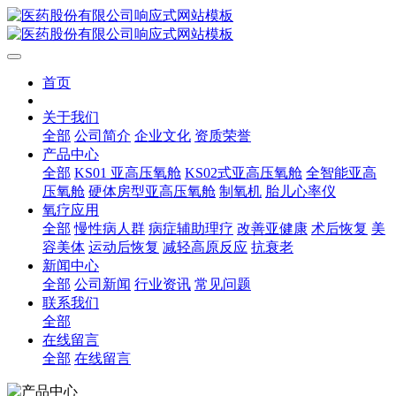
首页
关于我们
全部
公司简介
企业文化
资质荣誉
产品中心
全部
KS01 亚高压氧舱
KS02式亚高压氧舱
全智能亚高
压氧舱
硬体房型亚高压氧舱
制氧机
胎儿心率仪
氧疗应用
全部
慢性病人群
病症辅助理疗
改善亚健康
术后恢复
美
容美体
运动后恢复
减轻高原反应
抗衰老
新闻中心
全部
公司新闻
行业资讯
常见问题
联系我们
全部
在线留言
全部
在线留言