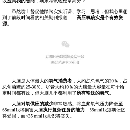
以
提高我的智商
，期末考试轻松拿高分？”
虽然嘴上督促他踏踏实实听课、学习、思考，但我心里想
到了前段时间看的相关期刊报道——
高压氧确实是个有效资
源。
大脑是人体最大的
氧气消费者
，大约占总氧气的20％，占
总葡萄糖的25-30％。尽管大约10％的大脑最大容量在每个给
定时间都有效，但大脑几乎都利用了
所有输送的氧气。
大脑对
氧供应的减少
非常敏感。将血浆氧气压力降低至
65mmHg将损害大脑
执行复杂任务的能力
，55mmHg短期记忆
将受损，而<35 mmHg意识将丧失。