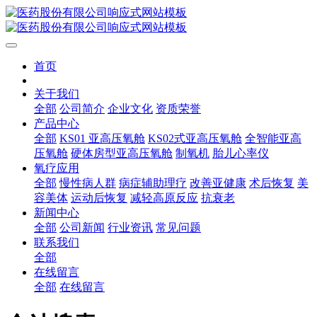
首页
关于我们
全部
公司简介
企业文化
资质荣誉
产品中心
全部
KS01 亚高压氧舱
KS02式亚高压氧舱
全智能亚高
压氧舱
硬体房型亚高压氧舱
制氧机
胎儿心率仪
氧疗应用
全部
慢性病人群
病症辅助理疗
改善亚健康
术后恢复
美
容美体
运动后恢复
减轻高原反应
抗衰老
新闻中心
全部
公司新闻
行业资讯
常见问题
联系我们
全部
在线留言
全部
在线留言