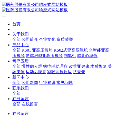
首页
关于我们
全部
公司简介
企业文化
资质荣誉
产品中心
全部
KS01 亚高压氧舱
KS02式亚高压氧舱
全智能亚高
压氧舱
硬体房型亚高压氧舱
制氧机
胎儿心率仪
氧疗应用
全部
慢性病人群
病症辅助理疗
改善亚健康
术后恢复
美
容美体
运动后恢复
减轻高原反应
抗衰老
新闻中心
全部
公司新闻
行业资讯
常见问题
联系我们
全部
在线留言
全部
在线留言
在线留言