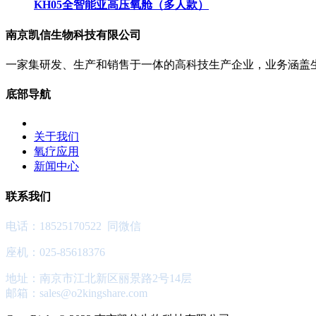
KH05全智能亚高压氧舱（多人款）
南京凯信生物科技有限公司
一家集研发、生产和销售于一体的高科技生产企业，业务涵盖
底部导航
关于我们
氧疗应用
新闻中心
联系我们
电话：18525170522 同微信
座机：025-85618376
地址：南京市江北新区丽景路2号14层
邮箱：
sales@o2kingshare.com