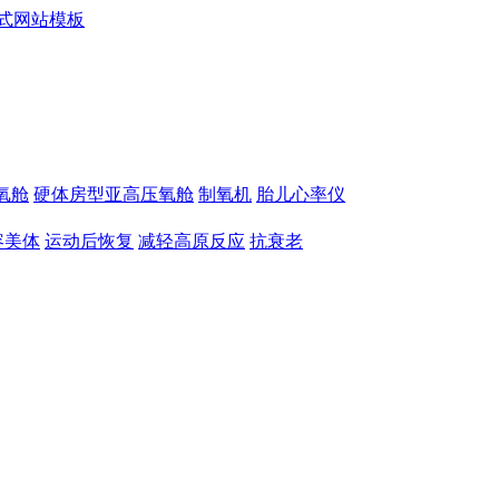
氧舱
硬体房型亚高压氧舱
制氧机
胎儿心率仪
容美体
运动后恢复
减轻高原反应
抗衰老